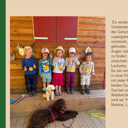
Es wurde 
Vierbeiner
der Geruch
superguten
versteckt,
gefunden.
Augen nut
zu finden
streichel
Leckerlis,
für sie ve
in einer K
mit jeder
beiden Su
Suchen un
Waldwicht
sind wir 
Martina, Li