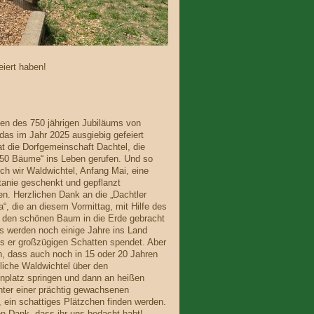
eiert haben!
n des 750 jährigen Jubiläums von
das im Jahr 2025 ausgiebig gefeiert
at die Dorfgemeinschaft Dachtel, die
750 Bäume“ ins Leben gerufen. Und so
ch wir Waldwichtel, Anfang Mai, eine
anie geschenkt und gepflanzt
. Herzlichen Dank an die „Dachtler
“, die an diesem Vormittag, mit Hilfe des
 den schönen Baum in die Erde gebracht
s werden noch einige Jahre ins Land
is er großzügigen Schatten spendet. Aber
en, dass auch noch in 15 oder 20 Jahren
hliche Waldwichtel über den
platz springen und dann an heißen
nter einer prächtig gewachsenen
, ein schattiges Plätzchen finden werden.