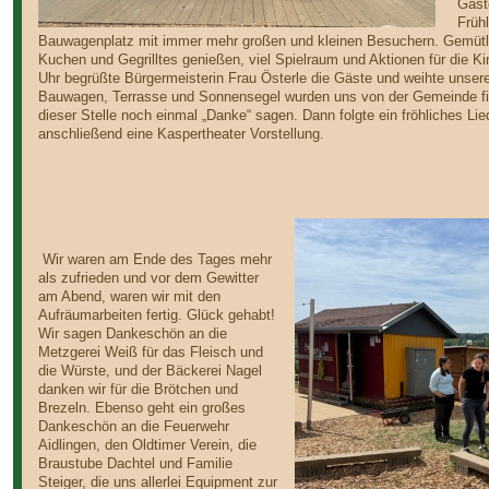
Gäst
Früh
Bauwagenplatz mit immer mehr großen und kleinen Besuchern. Gemütlic
Kuchen und Gegrilltes genießen, viel Spielraum und Aktionen für die Ki
Uhr begrüßte Bürgermeisterin Frau Österle die Gäste und weihte unseren
Bauwagen, Terrasse und Sonnensegel wurden uns von der Gemeinde fin
dieser Stelle noch einmal „Danke“ sagen. Dann folgte ein fröhliches Li
anschließend eine Kaspertheater Vorstellung.
Wir waren am Ende des Tages mehr
als zufrieden und vor dem Gewitter
am Abend, waren wir mit den
Aufräumarbeiten fertig. Glück gehabt!
Wir sagen Dankeschön an die
Metzgerei Weiß für das Fleisch und
die Würste, und der Bäckerei Nagel
danken wir für die Brötchen und
Brezeln. Ebenso geht ein großes
Dankeschön an die Feuerwehr
Aidlingen, den Oldtimer Verein, die
Braustube Dachtel und Familie
Steiger, die uns allerlei Equipment zur