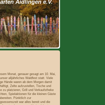
rten Aidlingen e.V.
iesem Monat, genauer gesagt am 10. Mai,
unser alljährliches Waldfest statt. Viele
ßige Hände waren ab dem Morgen damit
äftigt, Zelte aufzustellen, Tische und
e zu platzieren, Grill und Verkaufstheke
chten, Spielaktionen für die kleinen Gäste
bereiten. Pünktlich zur
gsessenszeit war alles bereit und die