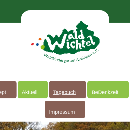
ept
Aktuell
Tagebuch
BeDenkzeit
Impressum