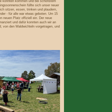
e konnten kommen und bei schönstem
lingssonnenschein füllte sich unser neuer
h sitzen, essen, trinken und plaudern,
nder - für alle war etwas geboten. Um 15
 neuen Platz offiziell ein. Der neue
anziert und dafür konnten auch wir an
ed, von den Waldwichteln vorgetragen, und