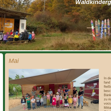
Waldkinderga
Mai
In d
fand 
flei
besch
Bänk
zu ri
vorzu
Mitta