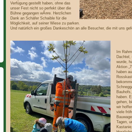
Verfügung gestellt haben, ohne das
unser Fest nicht so perfekt über die
Bühne gegangen wÃ¤re. Herzlichen
Dank an Schäfer Schaible für die
Möglichkeit, auf seiner Wiese zu parken.
Und natürlich ein großes Dankeschön an alle Besucher, die mit uns gef
Im Rahme
Dachtel, 
wurde, h
Aktion „
haben au
Rosskast
bekommen
Schnegga
Bauhofs,
haben. E
gehen, b
wir hoff
viele frö
Bauwagen
Tagen, u
Kastanie