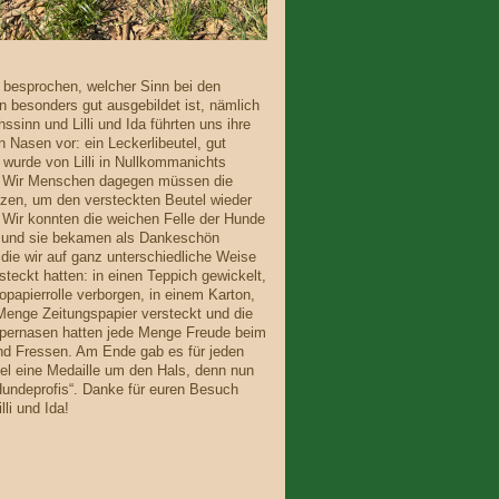
besprochen, welcher Sinn bei den
n besonders gut ausgebildet ist, nämlich
ssinn und Lilli und Ida führten uns ihre
 Nasen vor: ein Leckerlibeutel, gut
 wurde von Lilli in Nullkommanichts
 Wir Menschen dagegen müssen die
zen, um den versteckten Beutel wieder
. Wir konnten die weichen Felle der Hunde
n und sie bekamen als Dankeschön
 die wir auf ganz unterschiedliche Weise
rsteckt hatten: in einen Teppich gewickelt,
lopapierrolle verborgen, in einem Karton,
 Menge Zeitungspapier versteckt und die
pernasen hatten jede Menge Freude beim
d Fressen. Am Ende gab es für jeden
el eine Medaille um den Hals, denn nun
“Hundeprofis“. Danke für euren Besuch
lli und Ida!