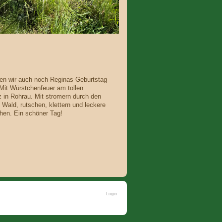
en wir auch noch Reginas Geburtstag
 Mit Würstchenfeuer am tollen
z in Rohrau. Mit stromern durch den
Wald, rutschen, klettern und leckere
hen. Ein schöner Tag!
Login