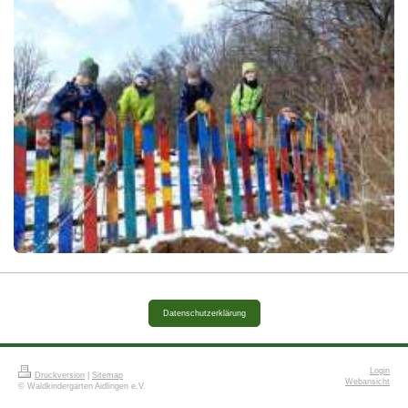
Datenschutzerklärung
Login
Druckversion
|
Sitemap
Webansicht
© Waldkindergarten Aidlingen e.V.