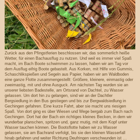
Zurück aus den Pfingstferien beschlossen wir, das sommerlich heiße
Wetter, für einen Bachausflug zu nutzen. Und weil es immer viel Spaß
macht, im Bach Boote schwimmen zu lassen, haben wir am Tag vor
dem Ausflug eifrig Boote gebastelt. Aus Korken, mit Hilfe von Gummis,
Schaschlikspießen und Segeln aus Papier, haben wir am Waldboden
eine ganze Flotte zusammengestellt: Größere, kleinere, einmastig oder
zweimastig, mit und ohne Ausguck. Am nächsten Tag wurden sie an
unserer liebsten Badestelle, am Ortsrand von Dachtel, zu Wasser
gelassen. Um dort hin zu gelangen, sind wir an der Dachtler
Bergsiedlung in den Bus gestiegen und bis zur Bergwaldsiedlung in
Gechingen gefahren. Eine kurze Fahrt, aber sie macht uns riesigen
Spaß. Von dort ging es über Wiesen und Wege bergab zum Bach nach
Gechingen. Dort hat der Bach ein richtiges kleines Becken, in dem wir
wunderbar planschen, spritzen und, ganz mutig, mit dem Kopf unter
Wasser tauchen können. Die Bootsflotte haben wir zu Wasser
gelassen, sie am Bachrand verfolgt, bis sie den kleinen Wasserfall
hinab gefahren und weiter Richtung Deufringen verschwunden ist …