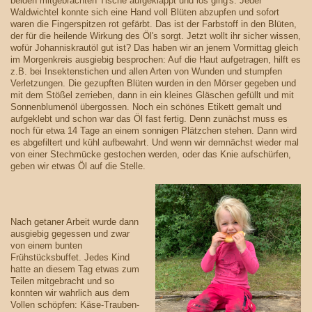
beiden mitgebrachten Tische aufgeklappt und los ging's: Jeder
Waldwichtel konnte sich eine Hand voll Blüten abzupfen und sofort
waren die Fingerspitzen rot gefärbt. Das ist der Farbstoff in den Blüten,
der für die heilende Wirkung des Öl's sorgt. Jetzt wollt ihr sicher wissen,
wofür Johanniskrautöl gut ist? Das haben wir an jenem Vormittag gleich
im Morgenkreis ausgiebig besprochen: Auf die Haut aufgetragen, hilft es
z.B. bei Insektenstichen und allen Arten von Wunden und stumpfen
Verletzungen. Die gezupften Blüten wurden in den Mörser gegeben und
mit dem Stößel zerrieben, dann in ein kleines Gläschen gefüllt und mit
Sonnenblumenöl übergossen. Noch ein schönes Etikett gemalt und
aufgeklebt und schon war das Öl fast fertig. Denn zunächst muss es
noch für etwa 14 Tage an einem sonnigen Plätzchen stehen. Dann wird
es abgefiltert und kühl aufbewahrt. Und wenn wir demnächst wieder mal
von einer Stechmücke gestochen werden, oder das Knie aufschürfen,
geben wir etwas Öl auf die Stelle.
Nach getaner Arbeit wurde dann
ausgiebig gegessen und zwar
von einem bunten
Frühstücksbuffet. Jedes Kind
hatte an diesem Tag etwas zum
Teilen mitgebracht und so
konnten wir wahrlich aus dem
Vollen schöpfen: Käse-Trauben-