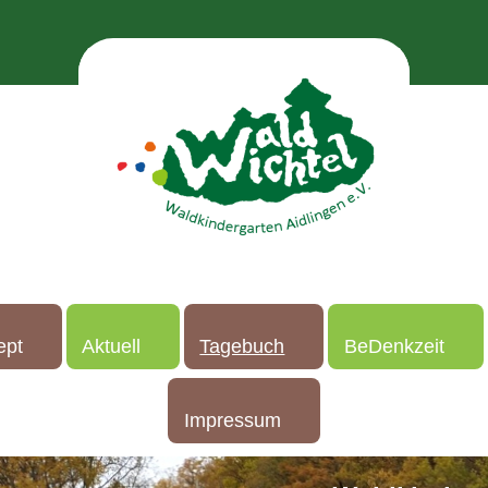
ept
Aktuell
Tagebuch
BeDenkzeit
Impressum