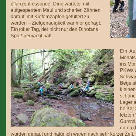
pflanzenfressender Dino wartete, mit
aufgesperrtem Maul und scharfen Zähnen
darauf, mit Kiefernzapfen gefüttert zu
werden – Zielgenauigkeit war hier gefragt.
Ein toller Tag, der nicht nur den Dinofans
Spaß gemacht hat!
Ein Aus
Monats 
ins Mon
PKWs w
Schwarz
Begeist
kleinen
schönen
Lager a
heißer 
letzten
Gummist
durch d
wurden gebaut und natürlich waren nach sehr kurzer Zeit, 