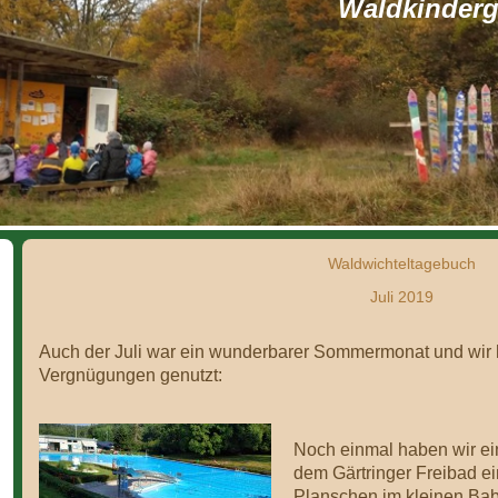
Waldkinderga
Waldwichteltagebuch
Juli 2019
Auch der Juli war ein wunderbarer Sommermonat und wir h
Vergnügungen genutzt:
Noch einmal haben wir ei
dem Gärtringer Freibad ei
Planschen im kleinen Ba