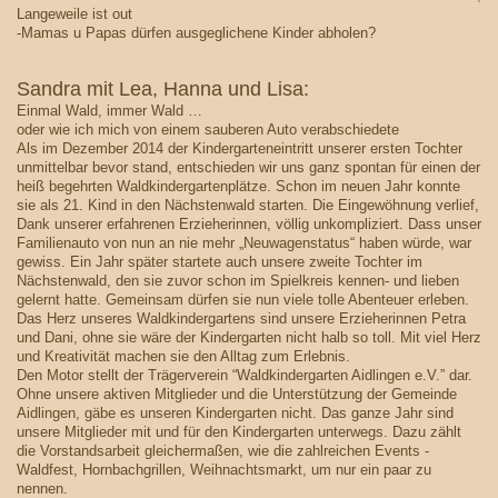
Langeweile ist out
-Mamas u Papas dürfen ausgeglichene Kinder abholen?
Sandra mit Lea, Hanna und Lisa:
Einmal Wald, immer Wald …
oder wie ich mich von einem sauberen Auto verabschiedete
Als im Dezember 2014 der Kindergarteneintritt unserer ersten Tochter
unmittelbar bevor stand, entschieden wir uns ganz spontan für einen der
heiß begehrten Waldkindergartenplätze. Schon im neuen Jahr konnte
sie als 21. Kind in den Nächstenwald starten. Die Eingewöhnung verlief,
Dank unserer erfahrenen Erzieherinnen, völlig unkompliziert. Dass unser
Familienauto von nun an nie mehr „Neuwagenstatus“ haben würde, war
gewiss. Ein Jahr später startete auch unsere zweite Tochter im
Nächstenwald, den sie zuvor schon im Spielkreis kennen- und lieben
gelernt hatte. Gemeinsam dürfen sie nun viele tolle Abenteuer erleben.
Das Herz unseres Waldkindergartens sind unsere Erzieherinnen Petra
und Dani, ohne sie wäre der Kindergarten nicht halb so toll. Mit viel Herz
und Kreativität machen sie den Alltag zum Erlebnis.
Den Motor stellt der Trägerverein “Waldkindergarten Aidlingen e.V.” dar.
Ohne unsere aktiven Mitglieder und die Unterstützung der Gemeinde
Aidlingen, gäbe es unseren Kindergarten nicht. Das ganze Jahr sind
unsere Mitglieder mit und für den Kindergarten unterwegs. Dazu zählt
die Vorstandsarbeit gleichermaßen, wie die zahlreichen Events -
Waldfest, Hornbachgrillen, Weihnachtsmarkt, um nur ein paar zu
nennen.