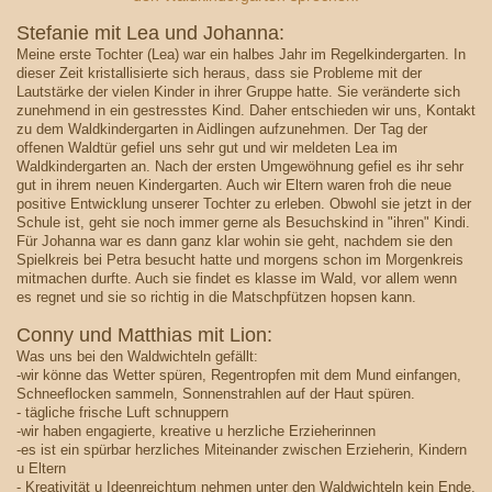
Stefanie mit Lea und Johanna:
Meine erste Tochter (Lea) war ein halbes Jahr im Regelkindergarten. In
dieser Zeit kristallisierte sich heraus, dass sie Probleme mit der
Lautstärke der vielen Kinder in ihrer Gruppe hatte. Sie veränderte sich
zunehmend in ein gestresstes Kind. Daher entschieden wir uns, Kontakt
zu dem Waldkindergarten in Aidlingen aufzunehmen. Der Tag der
offenen Waldtür gefiel uns sehr gut und wir meldeten Lea im
Waldkindergarten an. Nach der ersten Umgewöhnung gefiel es ihr sehr
gut in ihrem neuen Kindergarten. Auch wir Eltern waren froh die neue
positive Entwicklung unserer Tochter zu erleben. Obwohl sie jetzt in der
Schule ist, geht sie noch immer gerne als Besuchskind in "ihren" Kindi.
Für Johanna war es dann ganz klar wohin sie geht, nachdem sie den
Spielkreis bei Petra besucht hatte und morgens schon im Morgenkreis
mitmachen durfte. Auch sie findet es klasse im Wald, vor allem wenn
es regnet und sie so richtig in die Matschpfützen hopsen kann.
Conny und Matthias mit Lion:
Was uns bei den Waldwichteln gefällt:
-wir könne das Wetter spüren, Regentropfen mit dem Mund einfangen,
Schneeflocken sammeln, Sonnenstrahlen auf der Haut spüren.
- tägliche frische Luft schnuppern
-wir haben engagierte, kreative u herzliche Erzieherinnen
-es ist ein spürbar herzliches Miteinander zwischen Erzieherin, Kindern
u Eltern
- Kreativität u Ideenreichtum nehmen unter den Waldwichteln kein Ende,