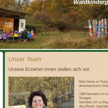
Waldkinderga
Unser Team
Unsere Erzieher:innen stellen sich vor.
Mein Name ist Petra
dreierwachsene Kind
1990 beendete ich me
Stuttgart.
Nachdem ich zu Begin
der„offenen Jugendar