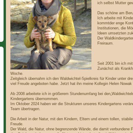
ich selbst Mutter ge
Das schöne am Beruf 
Ich arbeite mit Kind
kommtder enge Konta
Institutionen, die Mö
Ideen umsetzten zu
Der Waldkindergarten
Freiraum.
Seit 2001 bin ich m
Zunächst als Krankhe
Woche.
Zeitgleich übernahm ich den Waldwichtel-Spielkreis für Kinder unter dr
viel Freude angeboten habe. Jetzt hat ihn meine Kollegin Helen Nowa
Ab 2008 arbeitete ich in größerem Stundenumfang bei den„Waldwichteln
Kindergartens übernommen.
Im Oktober 2024 haben wir die Strukturen unseres Kindergartens veränd
Team übertragen.
Die Arbeit in der Natur, mit den Kindern, Eltern und einem tollen, stabil
Freude.
Der Wald, die Natur, ohne begrenzende Wände, die damit verbundene Fr