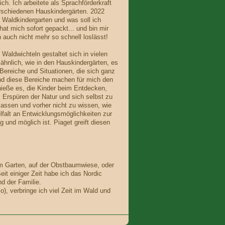
ich. Ich arbeitete als Sprachförderkraft
erschiedenen Hauskindergärten. 2022
n Waldkindergarten und was soll ich
at mich sofort gepackt... und bin mir
 auch nicht mehr so schnell loslässt!
 Waldwichteln gestaltet sich in vielen
 ähnlich, wie in den Hauskindergärten, es
 Bereiche und Situationen, die sich ganz
nd diese Bereiche machen für mich den
nieße es, die Kinder beim Entdecken,
 Erspüren der Natur und sich selbst zu
lassen und vorher nicht zu wissen, wie
lfalt an Entwicklungsmöglichkeiten zur
 und möglich ist. Piaget greift diesen
 im Garten, auf der Obstbaumwiese, oder
it einiger Zeit habe ich das Nordic
nd der Familie.
), verbringe ich viel Zeit im Wald und