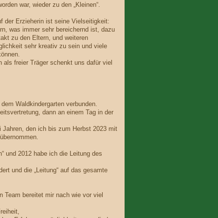
worden war, wieder zu den „Kleinen“.
der Erzieherin ist seine Vielseitigkeit:
ern, was immer sehr bereichernd ist, dazu
kt zu den Eltern, und weiteren
glichkeit sehr kreativ zu sein und viele
können.
 als freier Träger schenkt uns dafür viel
it dem Waldkindergarten verbunden.
itsvertretung, dann an einem Tag in der
ei Jahren, den ich bis zum Herbst 2023 mit
k übernommen.
“ und 2012 habe ich die Leitung des
ert und die „Leitung“ auf das gesamte
en Team bereitet mir nach wie vor viel
eiheit,