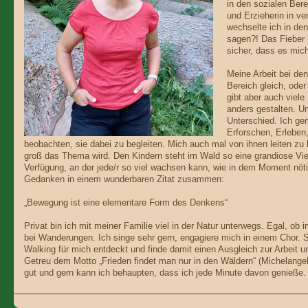
in den sozialen Bere
und Erzieherin in v
wechselte ich in de
sagen?! Das Fieber h
sicher, dass es mich
Meine Arbeit bei den
Bereich gleich, oder
gibt aber auch viele
anders gestalten. U
Unterschied. Ich ge
Erforschen, Erleben,
beobachten, sie dabei zu begleiten. Mich auch mal von ihnen leiten zu 
groß das Thema wird. Den Kindern steht im Wald so eine grandiose Vie
Verfügung, an der jede/r so viel wachsen kann, wie in dem Moment nötig
Gedanken in einem wunderbaren Zitat zusammen:
„Bewegung ist eine elementare Form des Denkens“
Privat bin ich mit meiner Familie viel in der Natur unterwegs. Egal, ob
bei Wanderungen. Ich singe sehr gern, engagiere mich in einem Chor. Se
Walking für mich entdeckt und finde damit einen Ausgleich zur Arbeit u
Getreu dem Motto „Frieden findet man nur in den Wäldern“ (Michelangelo
gut und gern kann ich behaupten, dass ich jede Minute davon genieße.