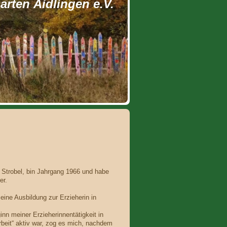
rten Aidlingen e.V.
 Strobel, bin Jahrgang 1966 und habe
er.
ine Ausbildung zur Erzieherin in
n meiner Erzieherinnentätigkeit in
beit“ aktiv war, zog es mich, nachdem