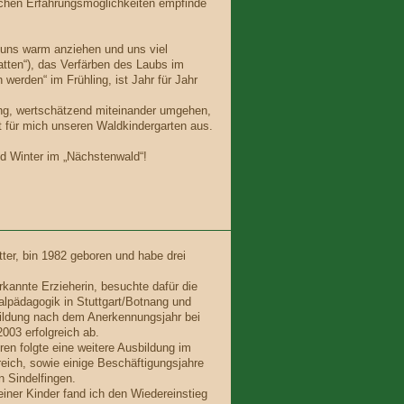
nlichen Erfahrungsmöglichkeiten empfinde
n uns warm anziehen und uns viel
tten“), das Verfärben des Laubs im
werden“ im Frühling, ist Jahr für Jahr
ng, wertschätzend miteinander umgehen,
t für mich unseren Waldkindergarten aus.
nd Winter im „Nächstenwald“!
ter, bin 1982 geboren und habe drei
erkannte Erzieherin, besuchte dafür die
alpädagogik in Stuttgart/Botnang und
ildung nach dem Anerkennungsjahr bei
003 erfolgreich ab.
en folgte eine weitere Ausbildung im
ich, sowie einige Beschäftigungsjahre
n Sindelfingen.
iner Kinder fand ich den Wiedereinstieg