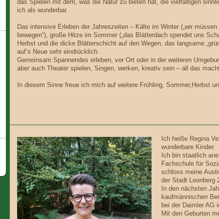
das Spielen mit dem, was die Natur zu bieten hat, die vielfältigen sin
ich als wunderbar.
Das intensive Erleben der Jahreszeiten – Kälte im Winter („wir müsse
bewegen“), große Hitze im Sommer („das Blätterdach spendet uns Scha
Herbst und die dicke Blätterschicht auf den Wegen, das langsame „grün 
auf’s Neue sehr eindrücklich.
Gemeinsam Spannendes erleben, vor Ort oder in der weiteren Umgebu
aber auch Theater spielen, Singen, werken, kreativ sein – all das mach
In diesem Sinne freue ich mich auf weitere Frühling, Sommer,Herbst u
Ich heiße Regina Vet
wunderbare Kinder.
Ich bin staatlich an
Fachschule für Sozi
schloss meine Ausb
der Stadt Leonberg 2
In den nächsten Jahr
kaufmännischen Bere
bei der Daimler AG i
Mit den Geburten me