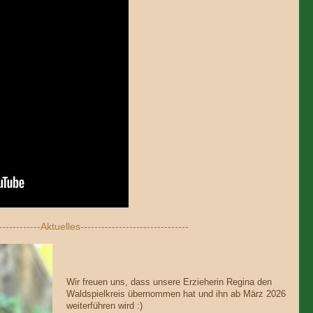
-------------Aktuelles-------------------------------
Wir freuen uns, dass unsere Erzieherin Regina den
Waldspielkreis übernommen hat und ihn ab März 2026
weiterführen wird :)