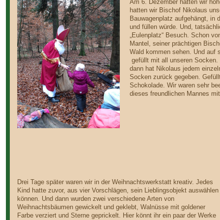
Am 6. Dezember hatten wir hoh
hatten wir Bischof Nikolaus u
Bauwagenplatz aufgehängt, in d
und füllen würde. Und, tatsäc
„Eulenplatz“ Besuch. Schon von
Mantel, seiner prächtigen Bisc
Wald kommen sehen. Und auf s
gefüllt mit all unseren Socke
dann hat Nikolaus jedem einzeln
Socken zurück gegeben. Gefüll
Schokolade. Wir waren sehr bee
dieses freundlichen Mannes mi
Drei Tage später waren wir in der Weihnachtswerkstatt kreativ. Jedes
Kind hatte zuvor, aus vier Vorschlägen, sein Lieblingsobjekt auswählen
können. Und dann wurden zwei verschiedene Arten von
Weihnachtsbäumen gewickelt und geklebt, Walnüsse mit goldener
Farbe verziert und Sterne geprickelt. Hier könnt ihr ein paar der Werke