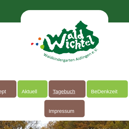
ept
Aktuell
Tagebuch
BeDenkzeit
Impressum