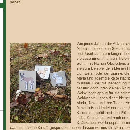
sehen!
Wie jedes Jahr in der Adventsze
Abholen, eine kleine Geschichte
und Josef auf ihrem langen, b
sie zusammen mit ihren Tieren
Schaf mit Namen Glöckchen, z
sie zum Beispiel dem kleinen H
Dorf weist, oder der Spinne, die
Maria und Josef die kalte Nacht
müssen. Oder die Begegnung mit
hat und doch ihren kleinen Kru
Weise noch genug für sie selbst
Waldwichtel lieben diese klein
Maria, Josef und ihre Tiere se
Anschließend findet dann das „
Keksdose, gefüllt mit den Plä
jedes Kind eines und nach dem 
Knäußchen, wer knuspert an m
das himmlische Kind!“, gesprochen haben, lassen wir uns die kleine L