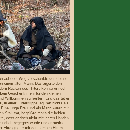
on auf dem Weg verschenkte der kleine
an einen alten Mann. Das ärgerte den
 dem Rücken des Hirten, konnte er noch
e kein Geschenk mehr für den kleinen
nd Willkommen zu heißen. Und das tat er
 in einer Futterkrippe lag, mit nichts als
. Eine junge Frau und ein Mann waren mit
en Stall trat, begrüßte Maria die beiden
kte, dass er doch nicht mit leeren Händen
eundlich begegnet wurde und er merkte,
r Hirte ging er mit dem kleinen Hirten