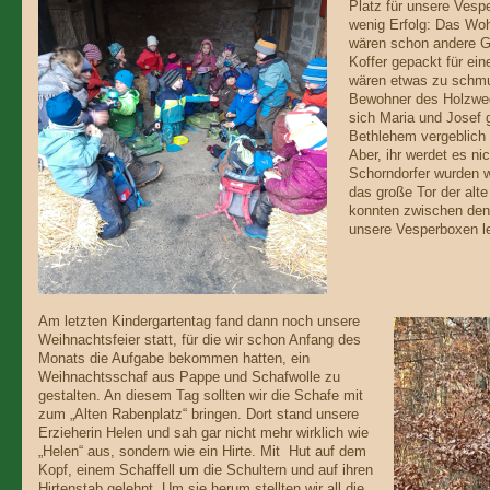
Platz für unsere Vespe
wenig Erfolg: Das Wo
wären schon andere G
Koffer gepackt für ei
wären etwas zu schmut
Bewohner des Holzweg
sich Maria und Josef 
Bethlehem vergeblich 
Aber, ihr werdet es n
Schorndorfer wurden wi
das große Tor der al
konnten zwischen den 
unsere Vesperboxen l
Am letzten Kindergartentag fand dann noch unsere
Weihnachtsfeier statt, für die wir schon Anfang des
Monats die Aufgabe bekommen hatten, ein
Weihnachtsschaf aus Pappe und Schafwolle zu
gestalten. An diesem Tag sollten wir die Schafe mit
zum „Alten Rabenplatz“ bringen. Dort stand unsere
Erzieherin Helen und sah gar nicht mehr wirklich wie
„Helen“ aus, sondern wie ein Hirte. Mit Hut auf dem
Kopf, einem Schaffell um die Schultern und auf ihren
Hirtenstab gelehnt. Um sie herum stellten wir all die