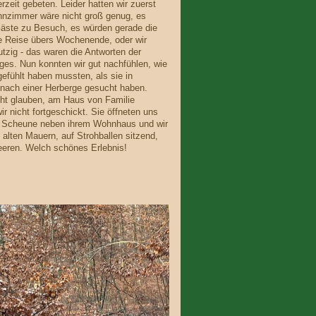
rzeit gebeten. Leider hatten wir zuerst
hnzimmer wäre nicht groß genug, es
äste zu Besuch, es würden gerade die
ne Reise übers Wochenende, oder wir
zig - das waren die Antworten der
es. Nun konnten wir gut nachfühlen, wie
gefühlt haben mussten, als sie in
nach einer Herberge gesucht haben.
icht glauben, am Haus von Familie
r nicht fortgeschickt. Sie öffneten uns
te Scheune neben ihrem Wohnhaus und wir
alten Mauern, auf Strohballen sitzend,
eeren. Welch schönes Erlebnis!