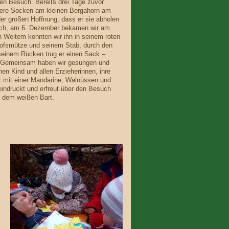
en Besuch. Bereits drei Tage zuvor
nsere Socken am kleinen Bergahorn am
er großen Hoffnung, dass er sie abholen
hlich, am 6. Dezember bekamen wir am
 Weitem konnten wir ihn in seinem roten
hofsmütze und seinem Stab, durch den
einem Rücken trug er einen Sack –
n. Gemeinsam haben wir gesungen und
en Kind und allen Erzieherinnen, ihre
t mit einer Mandarine, Walnüssen und
indruckt und erfreut über den Besuch
t dem weißen Bart.