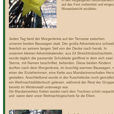
In den vergangenen Dezemberwoche
auf das Fest vorbereitet und einge
Monatsbericht erzählen:
Jeden Tag fand der Morgenkreis auf der Terrasse zwischen
unseren beiden Bauwagen statt. Der große Adventskranz schwe
feierlich an seinem langen Seil von der Decke nach herab. In
unserem kleinen Adventskalender, aus 24 Streichholzschachteln,
wurde täglich die passende Schublade geöffnet in dem sich zwei
Sterne, mit Namen beschriftet, befanden. Diese beiden Kindern
durften nach dem Morgenkreis, im kuschlig warmen Bauwagen, m
einer der Erzieherinnen, eine Kette aus Mandarinenschalen Her
gestalten. Anschließend wurde in der Kuschelecke noch gemütlic
ein Weihnachtsbilderbuch gelesen, während der Rest der Grupp
bereits im Winterwald unterwegs war.
Die Mandarinenherz Ketten wurden nach dem Trocknen schön verpack
und waren dann unser Weihnachtsgeschenk für die Eltern.