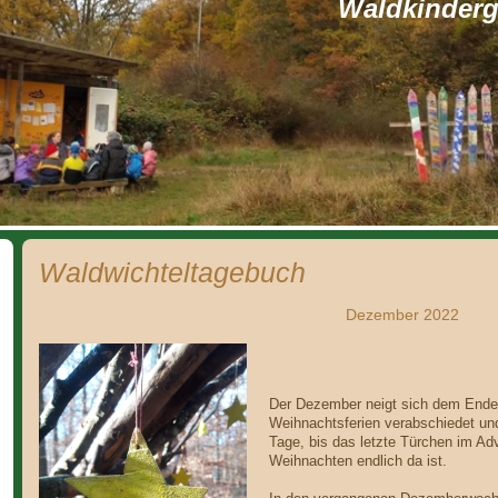
Waldkinderga
Waldwichteltagebuch
Dezember 2022
Der Dezember neigt sich dem Ende 
Weihnachtsferien verabschiedet und
Tage, bis das letzte Türchen im Ad
Weihnachten endlich da ist.