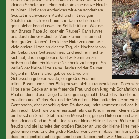
kleinen Schafe und schon hatte sie eine ganze Herde
zu hüten. Und dann entdeckten wir eine sonderbare
Gestalt in schwarzem Mantel und mit riesigen
Stiefeln, die sich von Baum zu Baum schlich und
ganz sicher irgend etwas im Schilde führte. War das
nun Brunos Papa Jo, oder ein Räuber? Karin führte
uns durch die Geschichte „Vom kleinen Hirten und
dem großen Räuber“. Der kleine Hirte vernahm, wie
viele andere Hirten an diesem Tag, die Nachricht von
der Geburt des Gottessohnes. Und auch er machte
sich auf, das neugeborene Kind willkommen zu
heißen und ihm ein kleines Geschenk zu bringen. So
verließ der kleine Hirte seine Herde und der Räuber
folgte ihm. Denn sicher gab es dort, wo ein
Gottessohn geboren wurde, ein großes Fest mit
tollem Essen und sicher Einigem was sich zu rauben lohnte. Doch sch
Hirte seine Decke an eine frierende Frau und den Krug mit Schafmilch 
Räuber, denn diese Dinge hätte er gerne geraubt. Doch das Bündel auf
ergattern und aß das Brot und die Wurst auf. Nun hatte der kleine Hirt
Gottessohn, aber er schlug dem Räuber vor, mitzukommen und das Ki
dann auch. Doch wie war er erstaunt, als das Kind in einem kleinen Stall,
ein bisschen Stroh. Statt reichen Menschen, gingen Hirten ein und aus
dem kleinen Kind im Stall. Und als der kleine Hirte mit dem Räuber in d
freudig und sie lächelte den großen Räuber an und der kleine Hirte mer
gekommen war. Und der große Räuber war verwirrt, dass ihm hier so fr
dass er eigentlich schon gar kein böser Räuber mehr war. Und als große