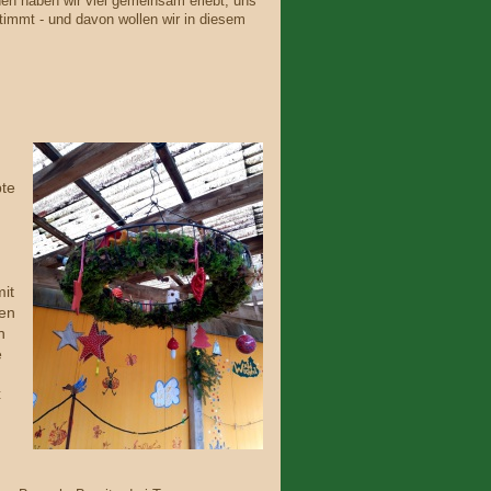
n haben wir viel gemeinsam erlebt, uns
stimmt - und davon wollen wir in diesem
bte
it
zen
h
e
t