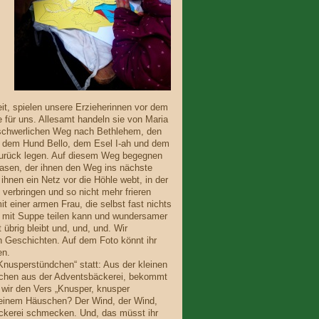
it, spielen unsere Erzieherinnen vor dem
 für uns. Allesamt handeln sie von Maria
eschwerlichen Weg nach Bethlehem, den
, dem Hund Bello, dem Esel I-ah und dem
urück legen. Auf diesem Weg begegnen
asen, der ihnen den Weg ins nächste
 ihnen ein Netz vor die Höhle webt, in der
 verbringen und so nicht mehr frieren
 einer armen Frau, die selbst fast nichts
g mit Suppe teilen kann und wundersamer
 übrig bleibt und, und, und. Wir
en Geschichten. Auf dem Foto könnt ihr
hen.
Knusperstündchen“ statt: Aus der kleinen
tzchen aus der Adventsbäckerei, bekommt
wir den Vers „Knusper, knusper
einem Häuschen? Der Wind, der Wind,
eckerei schmecken. Und, das müsst ihr